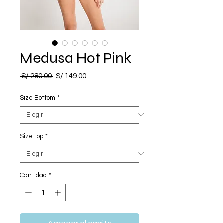
Medusa Hot Pink
Precio
Precio
 S/ 280.00 
S/ 149.00
de
oferta
Size Bottom
*
Size Top
*
Cantidad
*