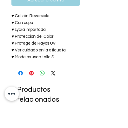
Agregar al carrito
♥ Calzón Reversible
♥ Con copa
♥ Lycra importada
♥ Protección del Color
♥ Protege de Rayos UV
♥ Ver cuidado en la etiqueta
♥ Modelos usan talla S
Productos
relacionados
NEW IN!
NEW IN!