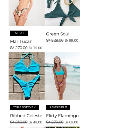
Green Soul
TALLA L
Precio
S/ 329.00
Precio de oferta
Mar Tucan
S/ 99.00
Precio
S/ 270.00
Precio de oferta
S/ 79.00
TOP S BOTTOM V
REVERSIBLE!
Ribbed Celeste
Flirty Flamingo
Precio
S/ 260.00
Precio de oferta
Precio
S/ 270.00
Precio de oferta
S/ 49.00
S/ 69.00