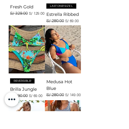
Fresh Gold
LAST ONE! SIZE L
Precio
S/ 329.00
Precio de oferta
S/ 129.00
Estrella Ribbed
Precio
S/ 280.00
Precio de oferta
S/ 69.00
Medusa Hot
REVERSIBLE!
Blue
Brilla Jungle
Precio
S/ 280.00
Precio de oferta
S/ 149.00
Precio
S/ 290.00
Precio de oferta
S/ 69.00