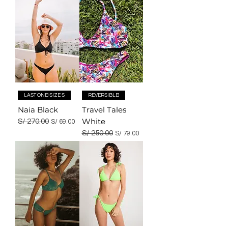
LAST ONE! SIZE S
REVERSIBLE!
Naia Black
Travel Tales
White
Precio
S/ 270.00
Precio de oferta
S/ 69.00
Precio
S/ 250.00
Precio de oferta
S/ 79.00