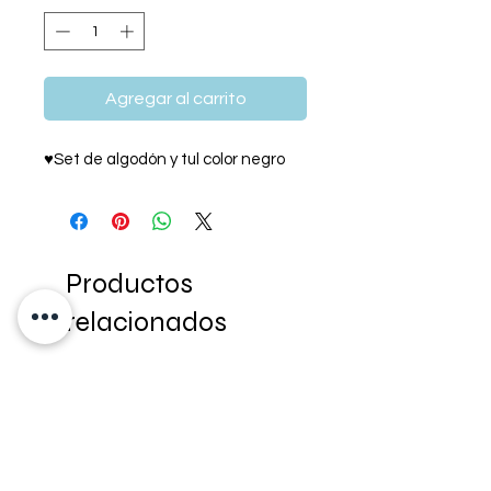
Agregar al carrito
♥Set de algodón y tul color negro
Productos
relacionados
NEW IN!
NEW IN!