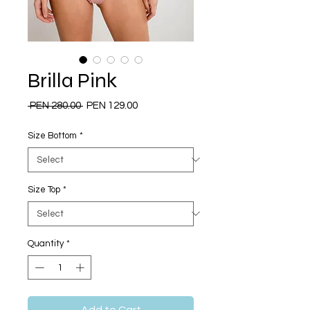
Brilla Pink
Regular
Sale
 PEN 280.00 
PEN 129.00
Price
Price
Size Bottom
*
Size Top
*
Quantity
*