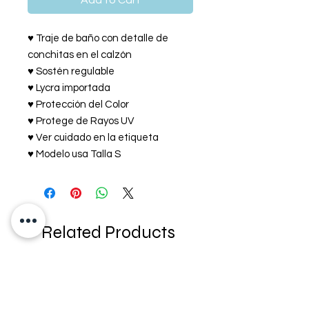
Add to Cart
♥ Traje de baño con detalle de
conchitas en el calzón
♥ Sostén regulable
♥ Lycra importada
♥ Protección del Color
♥ Protege de Rayos UV
♥ Ver cuidado en la etiqueta
♥ Modelo usa Talla S
Related Products
NEW IN!
NEW IN!