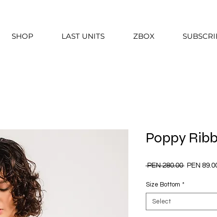
SHOP
LAST UNITS
ZBOX
SUBSCRI
Poppy Rib
Regular
 PEN 280.00 
PEN 89.0
Price
Size Bottom
*
Select