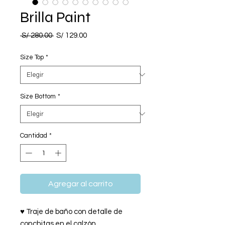
Brilla Paint
Precio
Precio
 S/ 280.00 
S/ 129.00
de
oferta
Size Top
*
Size Bottom
*
Cantidad
*
Agregar al carrito
♥ Traje de baño con detalle de
conchitas en el calzón